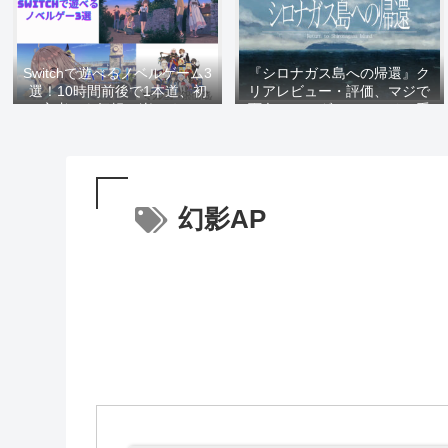
Switchで遊べるノベルゲーム3
『シロナガス島への帰還』ク
選！10時間前後で1本道、初
リアレビュー・評価、マジで
心者でも気軽に楽しめる
面白いマーダーミステリー系
ADV 遊びがい満点かつ最高
のストーリーを堪能しろ
幻影AP