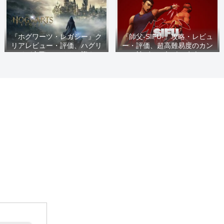
『ホグワーツ・レガシー』ク
『師父-SIFU-』攻略・レビュ
リアレビュー・評価、ハグリ
ー・評価、超高難易度のカン
ッドが空飛ぶバイクで迎えに
フー神ゲー 各ボス攻略のコ
来なかった人たちへ向けた完
ツを詳細に紹介
璧な魔法界入門ゲーム 細部
へのこだわりとバトル要素の
調整が素晴らしい