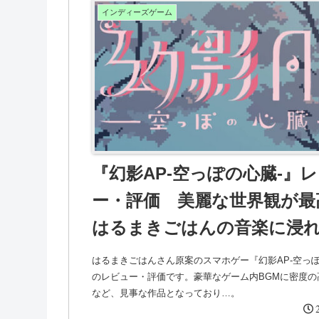
インディーズゲーム
『幻影AP-空っぽの心臓-』
ー・評価 美麗な世界観が
はるまきごはんの音楽に浸
はるまきごはんさん原案のスマホゲー『幻影AP-空っぽ
のレビュー・評価です。豪華なゲーム内BGMに密度の
など、見事な作品となっており…。