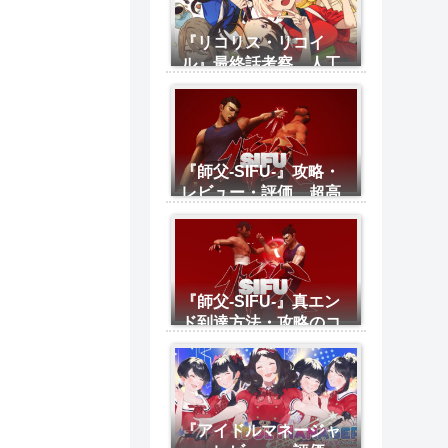
『リコリス・リコイ
ル』最終話考察 人工
心臓はどこに？最終回
の謎を徹底考察！ネタ
バレ有り
『師父-SIFU-』攻略・
レビュー・評価、超高
難易度のカンフー神ゲ
ー 各ボス攻略のコツ
を詳細に紹介
『師父-SIFU-』真エン
ド到達方法・攻略のコ
ツ ドンピシャリとタ
イミングを合わせてジ
ャスガする方法
『アイドルマネージャ