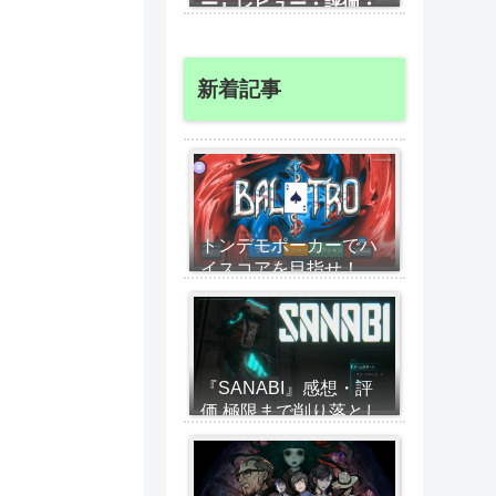
ー』レビュー・評価・
攻略、高難易度のアイ
ドル育成経営シム 借
金せずに経営する攻略
新着記事
のコツを紹介
トンデモポーカーでハ
イスコアを目指せ！
Gotyノミネート
『Balatro』が無限に遊
べる神ゲーだった
『SANABI』感想・評
価 極限まで削り落とし
た2Dアクションでスト
ーリーを堪能！