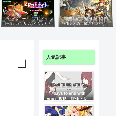
『ビビッドナイト』レビュー/
『黄昏ニ眠ル街』レビュー・
評価：カツカツなやりくりと
評価まとめ 超絶キレイな世
ギャンブルを楽しめ！コスパ
界を探索 やり込みゲーマー
のいい良ゲー！
にオススメな傑作
人気記事
『7days to end with
you』攻略・評価・レ
ビュー、言語解読系神
ゲー 攻略のコツを詳
細に紹介