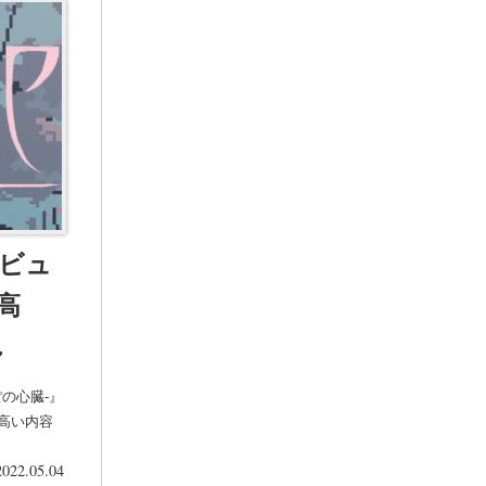
レビュ
最高
れ
の心臓-』
高い内容
2022.05.04