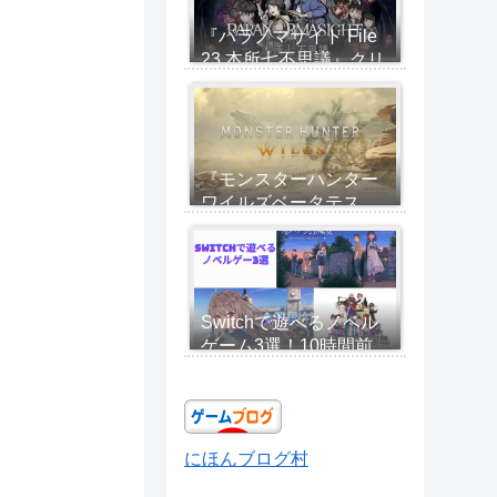
『パラノマサイト File
23 本所七不思議』クリ
アレビュー：ホラーに
見せかけて呪い合い群
像劇！新感覚「360°ホ
ラー」を体感せよ
『モンスターハンター
ワイルズベータテス
ト』評価・感想 ベー
タテスト時点でしっか
り感じた進化と若干の
不便さ
Switchで遊べるノベル
ゲーム3選！10時間前
後で1本道、初心者でも
気軽に楽しめる
にほんブログ村