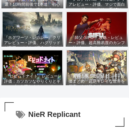
選！10時間前後で1本道、初心
アレビュー・評価、マジで面白
者でも気軽に楽しめる
いマーダーミステリー系ADV
遊びがい満点かつ最高のストー
リーを堪能しろ
『ホグワーツ・レガシー』クリ
『師父-SIFU-』攻略・レビュ
アレビュー・評価、ハグリッド
ー・評価、超高難易度のカンフ
が空飛ぶバイクで迎えに来なか
ー神ゲー 各ボス攻略のコツを
った人たちへ向けた完璧な魔法
詳細に紹介
界入門ゲーム 細部へのこだわ
りとバトル要素の調整が素晴ら
しい
『ビビッドナイト』レビュー/
『黄昏ニ眠ル街』レビュー・評
評価：カツカツなやりくりとギ
価まとめ 超絶キレイな世界を
ャンブルを楽しめ！コスパのい
探索 やり込みゲーマーにオス
い良ゲー！
スメな傑作
NieR Replicant