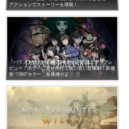
アクションでストーリーを堪能！
『パラノマサイト File 23 本所七不思議』クリアレ
ビュー：ホラーに見せかけて呪い合い群像劇！新感
覚「360°ホラー」を体感せよ