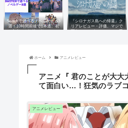
Switchで遊べるノベルゲーム3
『シロナガス島への帰還』ク
選！10時間前後で1本道、初
リアレビュー・評価、マジで
心者でも気軽に楽しめる
面白いマーダーミステリー系
ADV 遊びがい満点かつ最高
のストーリーを堪能しろ
ホーム
アニメレビュー
アニメ『 君のことが大大
て面白い…！狂気のラブコ
アニメレビュー