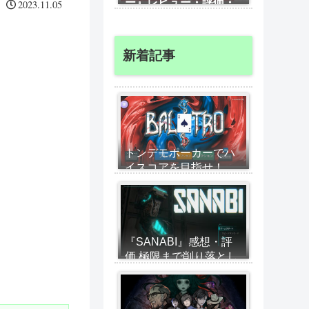
ー』レビュー・評価・
2023.11.05
攻略、高難易度のアイ
ドル育成経営シム 借
金せずに経営する攻略
新着記事
のコツを紹介
トンデモポーカーでハ
イスコアを目指せ！
Gotyノミネート
『Balatro』が無限に遊
べる神ゲーだった
『SANABI』感想・評
価 極限まで削り落とし
た2Dアクションでスト
ーリーを堪能！