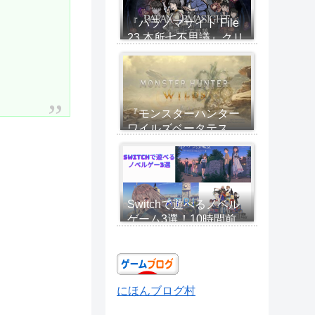
『パラノマサイト File
23 本所七不思議』クリ
アレビュー：ホラーに
見せかけて呪い合い群
像劇！新感覚「360°ホ
ラー」を体感せよ
『モンスターハンター
ワイルズベータテス
ト』評価・感想 ベー
タテスト時点でしっか
り感じた進化と若干の
不便さ
Switchで遊べるノベル
ゲーム3選！10時間前
後で1本道、初心者でも
気軽に楽しめる
にほんブログ村